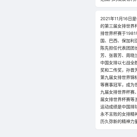
2021年11月1
的第三届女排世界
排世界杯赛于198
国、巴西、保加利
陈先担任代表团团
芳、张蓉芳、周晓
中国女排以七战全
奖和二传奖，孙晋
第九届女排世界锦标
等赛事冠军，成为世
九届女排世界杯赛、
届女排世界杯赛等五
运动成绩是中国排
永不言败的女排精
历久弥新的精神力