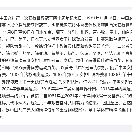
6日是中国女排第一次获得世界冠军四十周年纪念日。1981年11月16日，中
杯赛上以全胜战绩获得冠军，也是我国竞技体育集体球类项目首次获得世界
1年11月6日至16日在日本东京、埼玉、江别、札幌、苫小牧、富山、仙
亚、古巴、美国、日本等八支世界女子排球劲旅参赛。比赛采取单循环方
长，领队为张一沛。教练组包括主教练袁伟民和教练员邓若曾。十二名参
兰、陈招娣、郎平、陈亚琼、曹慧英、杨希、朱玲、梁艳、张洁云和周鹿
胜的战绩首次荣膺女排世界杯冠军。赛后，袁伟民获得最佳教练员奖，孙
芳和郎平双双获得优秀运动员奖。 以首夺世界杯冠军为契机，随后中国女排
赛、1984年洛杉矶奥运会、1985年第四届女排世界杯赛和1986年第
界排球史上第一支获得“五连冠”的女排队伍。进入21世纪后，中国女排再
2004年雅典奥运会、2015年第十二届女排世界杯赛、2016年里约奥运
项赛事的冠军，创造了自1981年至2021年四十年间获得十次世界冠军
球界几代排球人，经过几十年艰苦奋斗共同努力的结果。 祖国至上、团结
神，是中国共产党人的精神谱系的重要组成部分，是中华体育精神的集中
量。