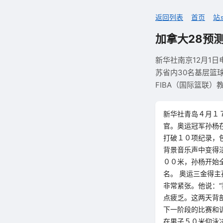
返回列表
首页
站
加拿大28预
新华社南京12月1
苏省内30名基层篮
FIBA（国际篮联
新华社青岛４月１
官。奥运冠军孙杨
打破１０项纪录，
背景音乐声中变得
００米，孙杨开始
名。 奥运三金得
非常紧张。他说：
点疲乏。这两天背
下一阶段的比赛和
在男子５０米仰泳