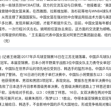
也有一些球员到WCBA打球。双方的交流互动与日俱增。” 他接着说：“
我曾随中国女篮来美，在西雅图、拉斯维加斯、洛杉矶等地与WNBA球队
，从而支撑了美国国家队。中国女篮在强对抗中合理运用技战术方面与美
手多比赛，发现并解决问题，才能不断提升实力。目前，中国女篮每年都
城市，一次行程20天左右。姚明担任篮协主席后，这方面的交流更为顺畅
公司等提供的帮助。” 王玄最后代表中国女篮对阿里巴巴集团副总裁、纽
。（完）
电 (记者王继晟)2017年乒乓球亚锦赛16日在江苏无锡落幕，中国乒乓球
项冠军。本届亚锦赛，日本小将平野美宇战胜3位中国女队主力勇夺女单冠
球，中国队在世界乒坛的领先地位受到日、韩选手的猛烈冲击。中国乒乓
敲响了警钟。 在16日进行的男子单打决赛中，中国队小将樊振东以3∶0
，他获得男单、男双和男团3项冠军，表现突出。 樊振东在男单半决赛中
2击败了日本选手丹羽孝希晋级男单决赛，在晋级决赛的道路上丁祥恩还曾
手软，没有给对手机会，以3∶0完胜丁祥恩。 16日，女双决赛在两对中
/陈可展开对决，结果朱雨玲／陈梦以3∶1胜出，夺得本届亚锦赛女双冠
赛上输给日、韩选手，不会影响中国的乒乓大国地位，形成竞争格局对推
。