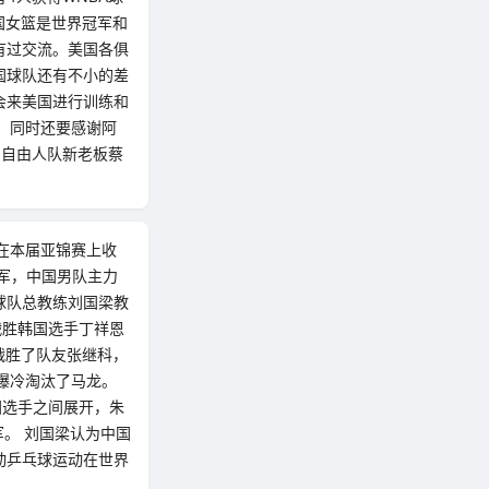
美国女篮是世界冠军和
有过交流。美国各俱
国球队还有不小的差
会来美国进行训练和
。同时还要感谢阿
约自由人队新老板蔡
队在本届亚锦赛上收
军，中国男队主力
球队总教练刘国梁教
战胜韩国选手丁祥恩
战胜了队友张继科，
爆冷淘汰了马龙。
国选手之间展开，朱
军。 刘国梁认为中国
动乒乓球运动在世界