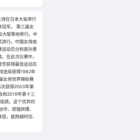
国女排在日本大坂举行
冠军。 第三届女
台和大阪等地举行。中
式进行。中国女排由
赛运动员分别是孙晋
敏。在此次比赛中，
晋芳获得最佳运动员
连续获得1982年
十届女排世界锦标赛
次获得2003年第
会和2019年第十三
的佳绩。这个优异的
协作、顽强拼搏、
体现，是跨越时空、