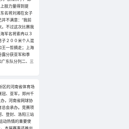
，上肢力量得到提
广东名将刘湘在女子
并不满意：“我前
次。不过这次比赛我
 海军名将索冉以３
男子２００米个人混
和王一哲摘走；上海
丹露分获亚军和季
和广东队分列二、三
东新区的河南省体育场
赛冠、亚军，郑州千
主办，河南省网球协
育总会承办。竞赛项
河、登封、洛阳三站
运动热情的重要使
片。本届赛事还推出