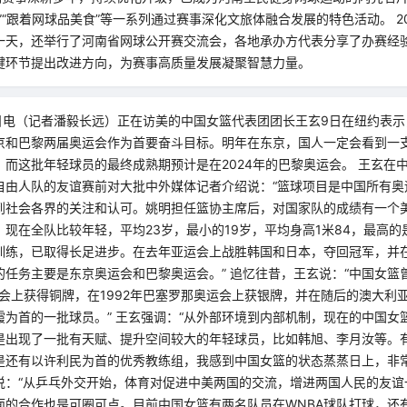
”“跟着网球品美食”等一系列通过赛事深化文旅体融合发展的特色活动。 2
一天，还举行了河南省网球公开赛交流会，各地承办方代表分享了办赛经
键环节提出改进方向，为赛事高质量发展凝聚智慧力量。
0日电（记者潘毅长远）正在访美的中国女篮代表团团长王玄9日在纽约表
京和巴黎两届奥运会作为首要奋斗目标。明年在东京，国人一定会看到一
。而这批年轻球员的最终成熟期预计是在2024年的巴黎奥运会。 王玄在
约自由人队的友谊赛前对大批中外媒体记者介绍说：“篮球项目是中国所有
到社会各界的关注和认可。姚明担任篮协主席后，对国家队的成绩有一个
现在全队比较年轻，平均23岁，最小的19岁，平均身高1米84，最高的
训练，已取得长足进步。在去年亚运会上战胜韩国和日本，夺回冠军，并
的任务主要是东京奥运会和巴黎奥运会。” 追忆往昔，王玄说：“中国女篮
运会上获得铜牌，在1992年巴塞罗那奥运会上获银牌，并在随后的澳大利
霞为首的一批球员。” 王玄强调：“从外部环境到内部机制，现在的中国女
是出现了一批有天赋、提升空间较大的年轻球员，比如韩旭、李月汝等。
是还有以许利民为首的优秀教练组，我感到中国女篮的状态蒸蒸日上，非常
说：“从乒乓外交开始，体育对促进中美两国的交流，增进两国人民的友谊
面的合作也是可圈可点。目前中国女篮有两名队员在WNBA球队打球，还有