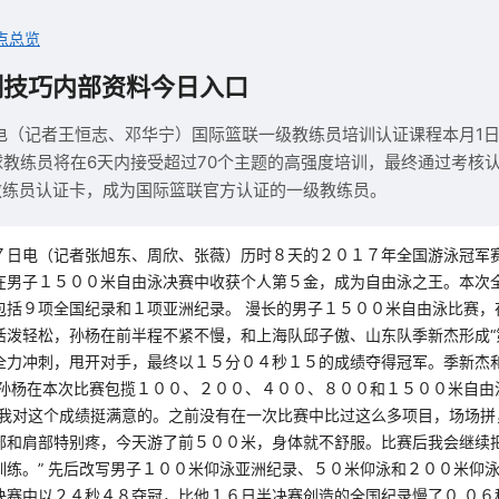
点总览
测技巧内部资料今日入口
日电（记者王恒志、邓华宁）国际篮联一级教练员培训认证课程本月1
球教练员将在6天内接受超过70个主题的高强度培训，最终通过考核
）教练员认证卡，成为国际篮联官方认证的一级教练员。
７日电（记者张旭东、周欣、张薇）历时８天的２０１７年全国游泳冠军
在男子１５００米自由泳决赛中收获个人第５金，成为自由泳之王。本次
包括９项全国纪录和１项亚洲纪录。 漫长的男子１５００米自由泳比赛，在
活泼轻松，孙杨在前半程不紧不慢，和上海队邱子傲、山东队季新杰形成“
全力冲刺，甩开对手，最终以１５分０４秒１５的成绩夺得冠军。季新杰
主孙杨在本次比赛包揽１００、２００、４００、８００和１５００米自由
“我对这个成绩挺满意的。之前没有在一次比赛中比过这么多项目，场场拼
部和肩部特别疼，今天游了前５００米，身体就不舒服。比赛后我会继续
训练。” 先后改写男子１００米仰泳亚洲纪录、５０米仰泳和２００米仰
决赛中以２４秒４８夺冠，比他１６日半决赛创造的全国纪录慢了０.０６