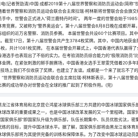
电(记者贺劭清)中国·成都2019第十八届世界警察和消防员运动会(简称“世
随着世界警察和消防员运动会联合会主席拉瑞·柯林斯将世警联合会会旗交
手中，世警会正式进入“荷兰鹿特丹时间”。 两年一度的世警会始于198
育竞赛，又被称为“警界奥运会”。第十八届世警会8月8日晚在成都开幕
际组织的近万名警察、消防员参赛。 本届世警会共设60个比赛项目。其中
。截至17日，第十八届世警会共产生3784枚奖牌。其中，中国内地获金
26枚，共计1081枚奖牌。 在本届世警会开幕式上，中国香港代表队赢得
香港选手也表现出了不俗的实力。在考验消防员综合能力的“极限消防员”
体金牌。在紧张刺激的掰手腕赛场，中国香港女选手王翠雯凭借着20多年
在竞技场上我们不仅收获了奖牌，也建立了友谊。成都是一个来了就忘不了
。”世界警察和消防员运动会联合会主席拉瑞·柯林斯表示，第十八届世警
比赛的成功举办对世警会在全球的推广起到了积极作用。(完)
黑龙江省体育局和北京昆仑鸿星冰球俱乐部三方共建的中国冰球国家俱乐部
冰球改革的重要成果之一，也是中国冰球改革发展的又一个里程碑。国家
 “国家俱乐部”即国家队升级为俱乐部，队伍长期集中、队员优胜劣汰，密
代练的目标，提升中国冰球水平。据了解，国家俱乐部将由黑龙江省体育
冰球俱乐部将为其提供完备的训练和保障体系。为了改变中国冰球运动员