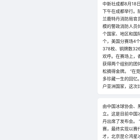
中新社成都8月18日
下午在成都举行。
兰鹿特丹消防局官员
模的警政消防人员体
个国家、地区和国
个，美国分赛场4个
378枚、铜牌数3
欢呼。在赛场上，
获得两个组别的团
松摘得金牌。 “
多珍藏一生的回忆
户亚洲国家，这次
由中国冰球协会、
立。这是目前中国
丹出席了发布会。
赛，最终实现以赛
才，北京昆仑鸿星