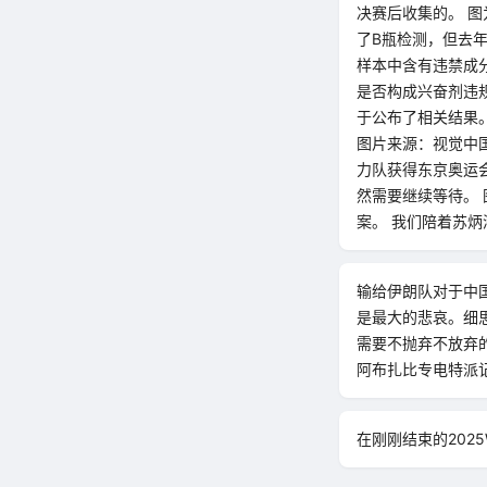
决赛后收集的。 图
了B瓶检测，但去
样本中含有违禁成
是否构成兴奋剂违规
于公布了相关结果
图片来源：视觉中
力队获得东京奥运会
然需要继续等待。
案。 我们陪着苏炳
输给伊朗队对于中
是最大的悲哀。细
需要不抛弃不放弃
阿布扎比专电特派记
在刚刚结束的202