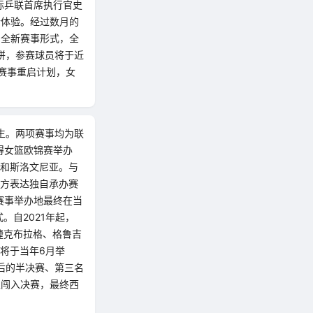
际乒联首席执行官史
新体验。经过数月的
出全新赛事形式，全
拼，参赛球员将于近
赛事重启计划，女
产生。两项赛事均为联
得女篮欧锦赛举办
利和斯洛文尼亚。与
办方表达独自承办赛
赛事举办地最终在当
。自2021年起，
捷克布拉格、格鲁吉
赛将于当年6月举
后的半决赛、第三名
上闯入决赛，最终西