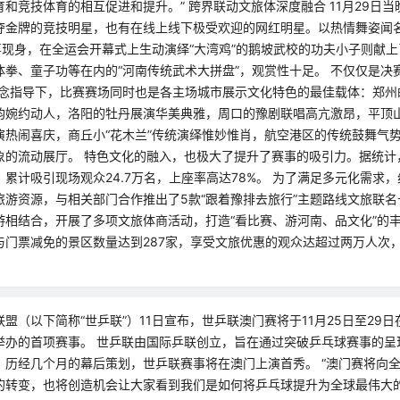
和竞技体育的相互促进和提升。” 跨界联动文旅体深度融合 11月29日
夺金牌的竞技明星，也有在线上线下极受欢迎的网红明星。以热情舞姿闻
喜现身，在全运会开幕式上生动演绎“大湾鸡”的鹅坡武校的功夫小子则献
拳、童子功等在内的“河南传统武术大拼盘”，观赏性十足。 不仅仅是决
理念指导下，比赛赛场同时也是各主场城市展示文化特色的最佳载体：郑州
韵婉约动人，洛阳的牡丹展演华美典雅，周口的豫剧联唱高亢激昂，平顶
演热闹喜庆，商丘小“花木兰”传统演绎惟妙惟肖，航空港区的传统鼓舞气
的流动展厅。 特色文化的融入，也极大了提升了赛事的吸引力。据统计，
累计吸引现场观众24.7万名，上座率高达78%。 为了满足多元化需求
旅游资源，与相关部门合作推出了5款“跟着豫排去旅行”主题路线文旅联
游相结合，开展了多项文旅体商活动，打造“看比赛、游河南、品文化”的
与门票减免的景区数量达到287家，享受文旅优惠的观众达超过两万人次
盟（以下简称“世乒联”）11日宣布，世乒联澳门赛将于11月25日至29
举办的首项赛事。 世乒联由国际乒联创立，旨在通过突破乒乓球赛事的呈
。历经几个月的幕后策划，世乒联赛事将在澳门上演首秀。 “澳门赛将向
的转变，也将创造机会让大家看到我们是如何将乒乓球提升为全球最伟大的