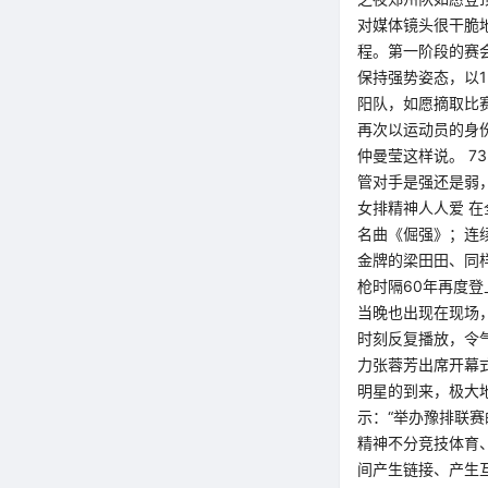
对媒体镜头很干脆
程。第一阶段的赛
保持强势姿态，以
阳队，如愿摘取比
再次以运动员的身
仲曼莹这样说。 
管对手是强还是弱
女排精神人人爱 
名曲《倔强》；连续
金牌的梁田田、同
枪时隔60年再度
当晚也出现在现场
时刻反复播放，令
力张蓉芳出席开幕式
明星的到来，极大
示：“举办豫排联
精神不分竞技体育
间产生链接、产生